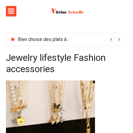
Aller
au
contenu
Bien choisir des plats à emporter : astuces et idées pour varier les plaisirs
Jewelry lifestyle Fashion
accessories