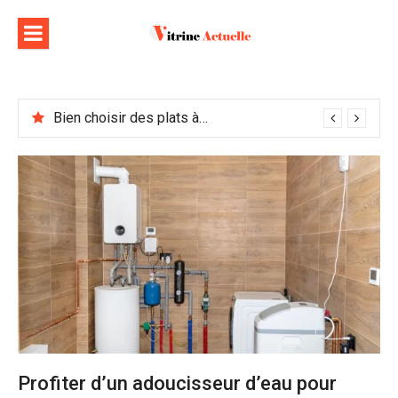
Aller
au
contenu
Bien choisir des plats à emporter : astuces et idées pour varier les plaisirs
Profiter d’un adoucisseur d’eau pour