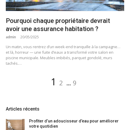
Pourquoi chaque propriétaire devrait
avoir une assurance habitation ?
admin
20/05/2025
Un matin, vous rentrez d’un week-end tranquille à la campagne…
et là, horreur — une fuite d’eaux a transformé votre salon en
piscine municipale. Meubles imbibés, parquet gondolé, murs
tachés.…
Pagination
Page
Page
Page
1
2
…
9
des
publications
Articles récents
Profiter d’un adoucisseur d’eau pour améliorer
votre quotidien