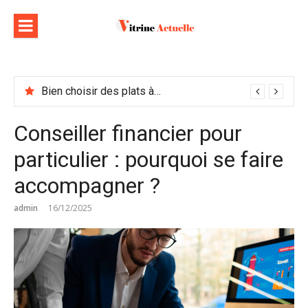
Aller
au
contenu
Bien choisir des plats à emporter : astuces et idées pour varier les plaisirs
Conseiller financier pour
particulier : pourquoi se faire
accompagner ?
admin
16/12/2025