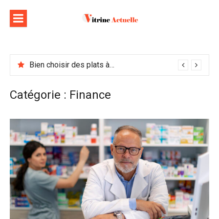
Aller
au
contenu
Bien choisir des plats à emporter : astuces et idées pour varier les plaisirs
Catégorie :
Finance