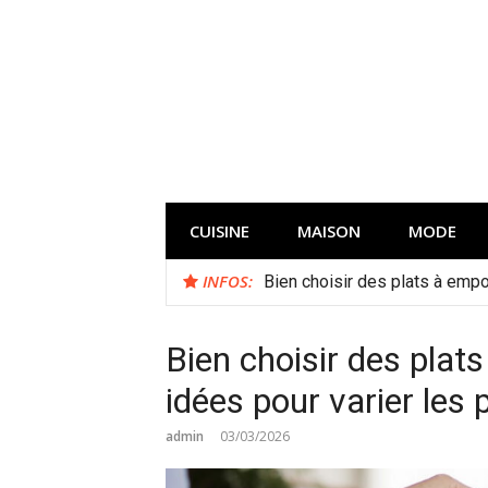
Aller
au
contenu
CUISINE
MAISON
MODE
INFOS:
Bien choisir des plats à empor
Bien choisir des plat
idées pour varier les p
admin
03/03/2026