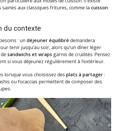
ion particulière aux modes de cuisson. Il existe
 saines aux classiques fritures, comme la
cuisson
n du contexte
besoins : un
déjeuner équilibré
demandera
ur tenir jusqu’au soir, alors qu’un dîner léger
 de
sandwichs et wraps
garnis de crudités. Pensez
ent si vous déjeunez régulièrement à l’extérieur.
s lorsque vous choisissez des
plats à partager
:
ushis ou focaccias permettent de composer des
upes.