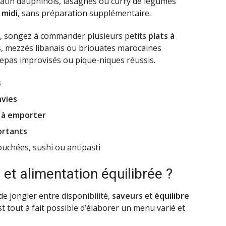
ratin dauphinois, lasagnes ou curry de légumes
 midi
, sans préparation supplémentaire.
 songez à commander plusieurs petits
plats à
s, mezzés libanais ou briouates marocaines
 repas improvisés ou pique-niques réussis.
s
nvies
 à emporter
ortants
ouchées, sushi ou antipasti
 et alimentation équilibrée ?
e jongler entre disponibilité,
saveurs
et
équilibre
est tout à fait possible d’élaborer un menu varié et