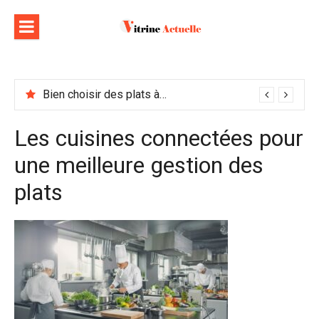
Aller
au
contenu
Bien choisir des plats à emporter : astuces et idées pour varier les plaisirs
Les cuisines connectées pour
une meilleure gestion des
plats