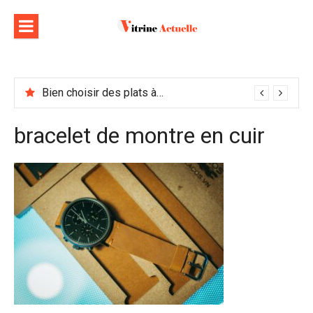
Aller
au
contenu
Bien choisir des plats à emporter : astuces et idées pour varier les plaisirs
bracelet de montre en cuir