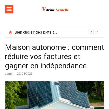
Aller
au
contenu
Bien choisir des plats à emporter : astuces et idées pour varier les plaisirs
Maison autonome : comment
réduire vos factures et
gagner en indépendance
admin
29/04/2025