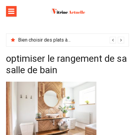
Aller
au
contenu
Bien choisir des plats à emporter : astuces et idées pour varier les plaisirs
optimiser le rangement de sa
salle de bain