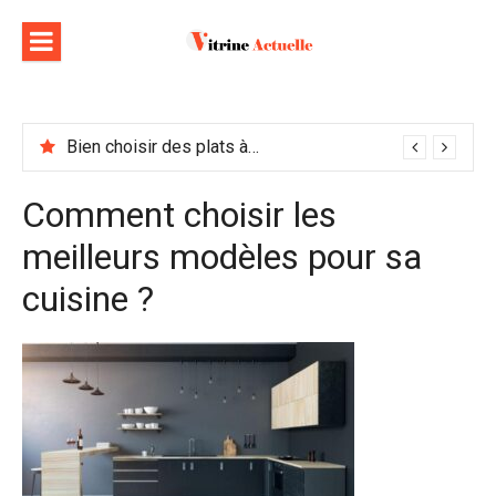
Aller
au
contenu
Bien choisir des plats à emporter : astuces et idées pour varier les plaisirs
Comment choisir les
meilleurs modèles pour sa
cuisine ?