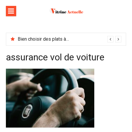
Aller
au
contenu
Bien choisir des plats à emporter : astuces et idées pour varier les plaisirs
assurance vol de voiture