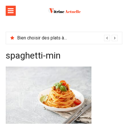
Aller
au
contenu
Bien choisir des plats à emporter : astuces et idées pour varier les plaisirs
spaghetti-min