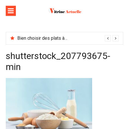
Aller
au
contenu
Bien choisir des plats à emporter : astuces et idées pour varier les plaisirs
shutterstock_207793675-
min