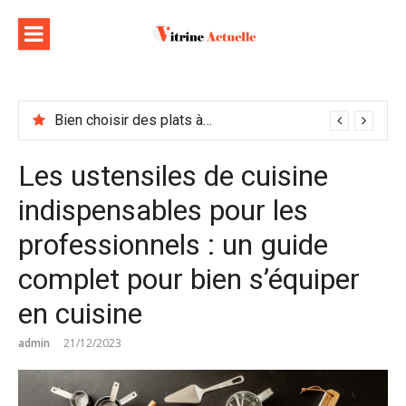
Aller
au
contenu
Bien choisir des plats à emporter : astuces et idées pour varier les plaisirs
Les ustensiles de cuisine
indispensables pour les
professionnels : un guide
complet pour bien s’équiper
en cuisine
admin
21/12/2023