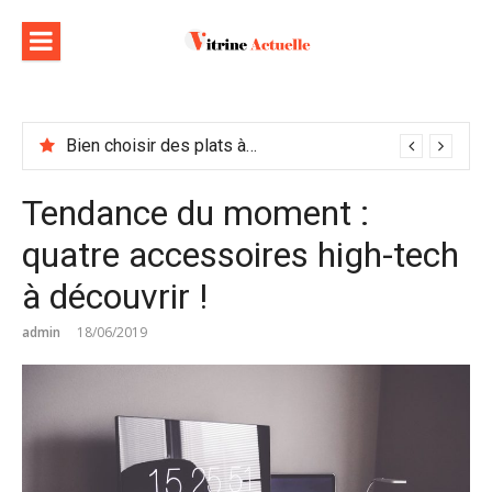
Aller
au
contenu
Bien choisir des plats à emporter : astuces et idées pour varier les plaisirs
Tendance du moment :
quatre accessoires high-tech
à découvrir !
admin
18/06/2019