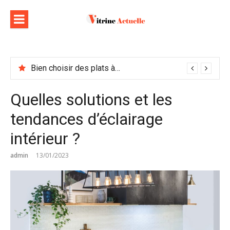
Aller
au
contenu
Bien choisir des plats à emporter : astuces et idées pour varier les plaisirs
Quelles solutions et les
tendances d’éclairage
intérieur ?
admin
13/01/2023