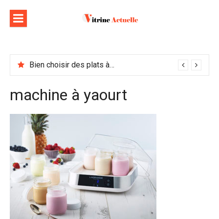
Aller
au
contenu
Bien choisir des plats à emporter : astuces et idées pour varier les plaisirs
machine à yaourt