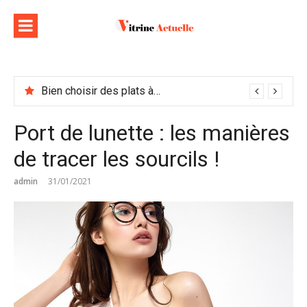
Aller
au
contenu
Bien choisir des plats à emporter : astuces et idées pour varier les plaisirs
Port de lunette : les manières
de tracer les sourcils !
admin
31/01/2021