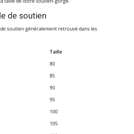
a taille de votre soutien-gorge.
le de soutien
es de soutien généralement retrouvé dans les
Taille
80
85
90
95
100
105