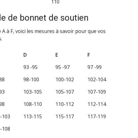
110
lle de bonnet de soutien
 A à F, voici les mesures à savoir pour que vos
.
D
E
F
93 -95
95 -97
97 -99
88
98-100
100-102
102-104
93
103-105
105-107
107-109
98
108-110
110-112
112-114
-103
113-115
115-117
117-119
-108