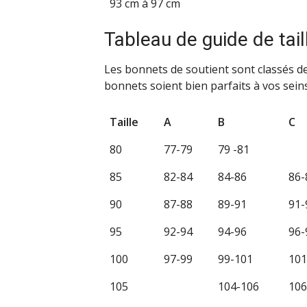
93 cm à 97 cm
Tableau de guide de tai
Les bonnets de soutient sont classés de
bonnets soient bien parfaits à vos seins
Taille
A
B
C
80
77-79
79 -81
85
82-84
84-86
86-
90
87-88
89-91
91-
95
92-94
94-96
96-
100
97-99
99-101
101
105
104-106
106