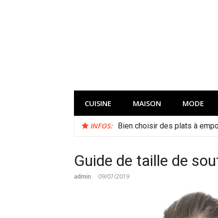
Aller
au
contenu
CUISINE
MAISON
MODE
INFOS:
Bien choisir des plats à empor
Guide de taille de sout
admin
09/07/2019