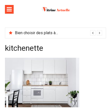
Aller
au
contenu
Bien choisir des plats à emporter : astuces et idées pour varier les plaisirs
kitchenette