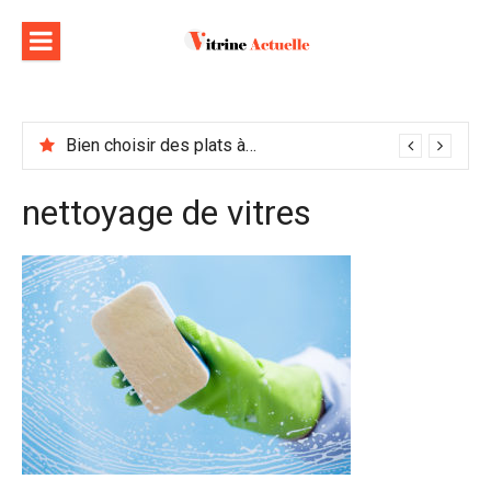
Aller
au
contenu
Bien choisir des plats à emporter : astuces et idées pour varier les plaisirs
nettoyage de vitres