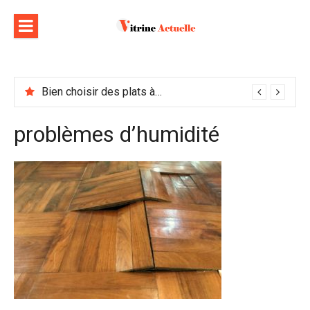
Aller
au
contenu
Bien choisir des plats à emporter : astuces et idées pour varier les plaisirs
problèmes d’humidité