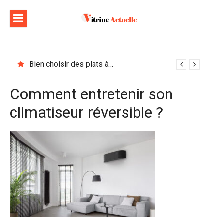
Aller
au
contenu
Bien choisir des plats à emporter : astuces et idées pour varier les plaisirs
Comment entretenir son
climatiseur réversible ?