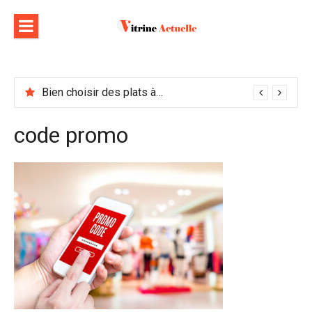
Aller
au
contenu
Bien choisir des plats à emporter : astuces et idées pour varier les plaisirs
code promo