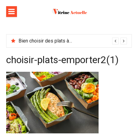
Aller
au
contenu
Bien choisir des plats à emporter : astuces et idées pour varier les plaisirs
choisir-plats-emporter2(1)