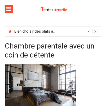
Aller
au
contenu
Bien choisir des plats à emporter : astuces et idées pour varier les plaisirs
Chambre parentale avec un
coin de détente