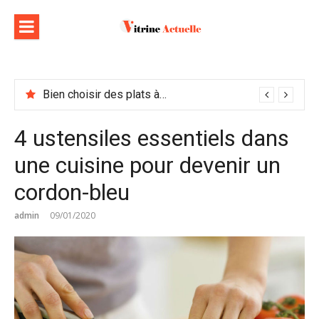
Aller
au
contenu
Bien choisir des plats à emporter : astuces et idées pour varier les plaisirs
4 ustensiles essentiels dans
une cuisine pour devenir un
cordon-bleu
admin
09/01/2020