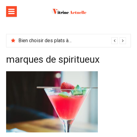
Aller
au
contenu
Bien choisir des plats à emporter : astuces et idées pour varier les plaisirs
marques de spiritueux