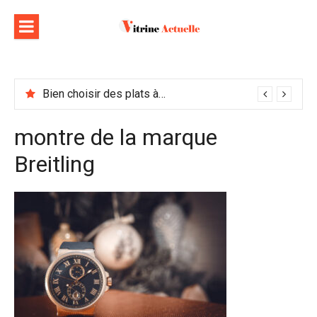
Aller
au
contenu
Bien choisir des plats à emporter : astuces et idées pour varier les plaisirs
montre de la marque
Breitling